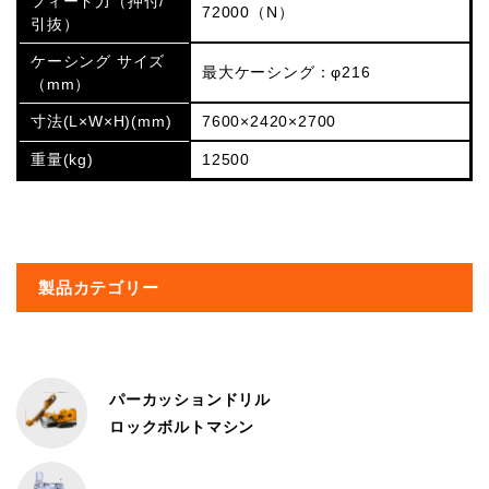
フィード力（押付/
72000（N）
引抜）
ケーシング サイズ
最大ケーシング：φ216
（mm）
寸法(L×W×H)(mm)
7600×2420×2700
重量(kg)
12500
製品カテゴリー
パーカッションドリル
ロックボルトマシン